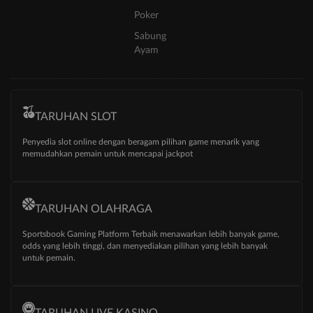
Poker
Sabung
Ayam
TARUHAN SLOT
Penyedia slot online dengan beragam pilihan game menarik yang
memudahkan pemain untuk mencapai jackpot
TARUHAN OLAHRAGA
Sportsbook Gaming Platform Terbaik menawarkan lebih banyak game,
odds yang lebih tinggi, dan menyediakan pilihan yang lebih banyak
untuk pemain.