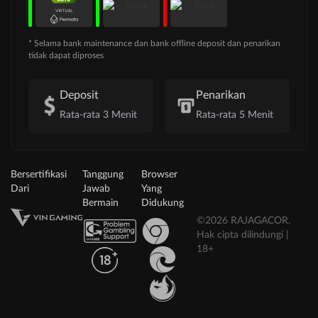
* Selama bank maintenance dan bank offline deposit dan penarikan
tidak dapat diproses
Deposit
Penarikan
Rata-rata 3 Menit
Rata-rata 5 Menit
Bersertifikasi
Tanggung
Browser
Dari
Jawab
Yang
Bermain
Didukung
©2026 RAJAGACOR.
Hak cipta dilindungi |
18+