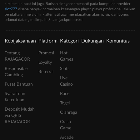
circle mulai saat ini juga. Barisan slot gacor menanti pada kumpulan provider
slot777
disana banyak permainan kesayangan player-player profesional lakukan
pendaftaran melalui link alternatif agar mendapatkan akun jp vip dan bonus
selamat datang melimpah. Salam jackpot bosku!
Kebijaksanaan
Platform
Kategori
Dukungan
Komunitas
Tentang
Promosi
Hot
RAJAGACOR
Games
Loyalty
Responsible
Slots
Referral
Gambling
Live
Pusat Bantuan
Casino
Syarat dan
Race
Ketentuan
Togel
Deposit Mudah
Olahraga
via QRIS
RAJAGACOR
Crash
Game
Arcade