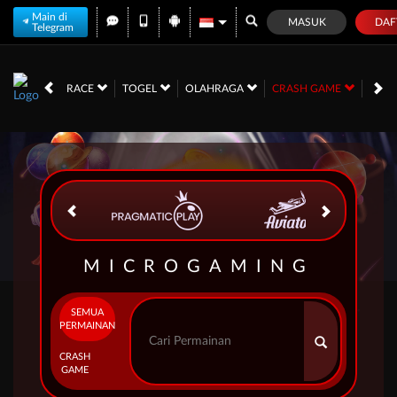
Main di
MASUK
DAF
Telegram
 CASINO
RACE
TOGEL
OLAHRAGA
CRASH GAME
ARC
MICROGAMING
SEMUA
PERMAINAN
CRASH
GAME